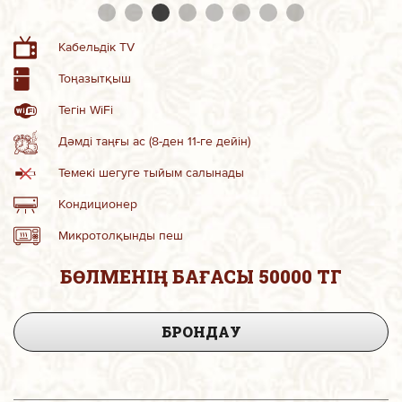
Кабельдік TV
Тоңазытқыш
Тегін WiFi
Дәмді таңғы ас (8-ден 11-ге дейін)
Темекі шегуге тыйым салынады
Кондиционер
Микротолқынды пеш
БӨЛМЕНІҢ БАҒАСЫ 50000 ТГ
БРОНДАУ