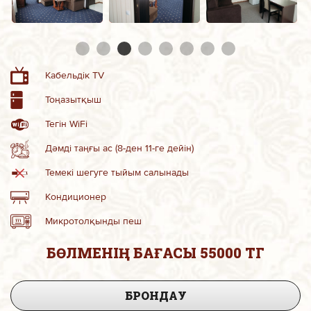
Кабельдік TV
Тоңазытқыш
Тегін WiFi
Дәмді таңғы ас (8-ден 11-ге дейін)
Темекі шегуге тыйым салынады
Кондиционер
Микротолқынды пеш
БӨЛМЕНІҢ БАҒАСЫ 55000 ТГ
БРОНДАУ