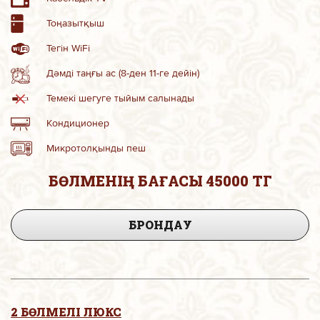
Тоңазытқыш
Тегін WiFi
Дәмді таңғы ас (8-ден 11-ге дейін)
Темекі шегуге тыйым салынады
Кондиционер
Микротолқынды пеш
БӨЛМЕНІҢ БАҒАСЫ 45000 ТГ
БРОНДАУ
2 БӨЛМЕЛІ ЛЮКС