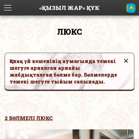
«ҚЫЗЫЛ ЖАР» ҚҮК
ЛЮКС
Қонақ үй кешенінің аумағында темекі
шегуге арналған арнайы
жабдықталған бөлме бар. Бөлмелерде
темекі шегуге тыйым салынады.
2 БӨЛМЕЛІ ЛЮКС