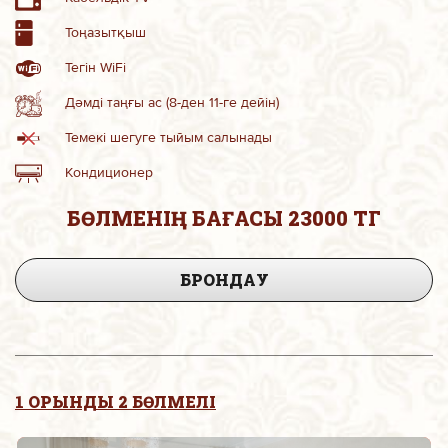
Тоңазытқыш
Тегін WiFi
Дәмді таңғы ас (8-ден 11-ге дейін)
Темекі шегуге тыйым салынады
Кондиционер
БӨЛМЕНІҢ БАҒАСЫ 23000 ТГ
БРОНДАУ
1 ОРЫНДЫ 2 БӨЛМЕЛІ