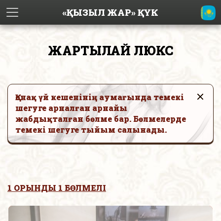
«ҚЫЗЫЛ ЖАР» ҚҮК
ЖАРТЫЛАЙ ЛЮКС
Қонақ үй кешенінің аумағында темекі
шегуге арналған арнайы
жабдықталған бөлме бар. Бөлмелерде
темекі шегуге тыйым салынады.
1 ОРЫНДЫ 1 БӨЛМЕЛІ